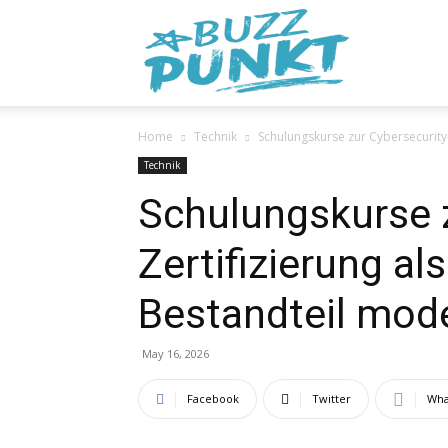
Buzzpunkt
Home
Technik
Schulungskurse zur Cybersecurity-
Technik
Schulungskurse z
Zertifizierung al
Bestandteil mode
May 16, 2026
Facebook
Twitter
Wha