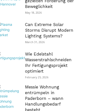
gezielten Förderung der
Beweglichkeit
May 18, 2026
Can Extreme Solar
Storms Disrupt Modern
Lighting Systems?
March 31, 2026
Wie Edelstahl
Wasserstrahlschneiden
Ihr Fertigungsprojekt
optimiert
February 25, 2026
Messie Wohnung
entrümpeln in
Paderborn – wann
Handlungsbedarf
besteht